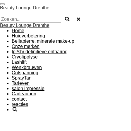
Ga
Beauty Lounge Drenthe
direct
naar
de
Beauty Lounge Drenthe
hoofdinhoud
Home
Huidverbetering
Bellapierre, minerale make-up
Onze merken
Ipl/shr definitieve ontharing
Cryolipolyse
Lashlift
Wenkbrauwen
Ontspanning
SprayTan
Tarieven
salon impressie
Cadeaubon
contact
reacties